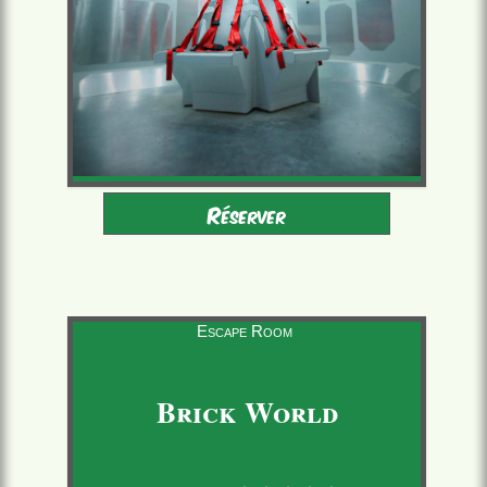
Adultes - Enfants 9-16
2 à 6 joueurs
Réserver
accompagnés
à partir de 22,00 €/pers.
60 minutes
Escape Room
Brick World