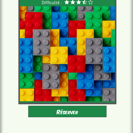
Difficulté :
Adultes - Enfants 8-16
2 à 6 joueurs
Réserver
accompagnés
à partir de 22,00 €/pers.
60 minutes