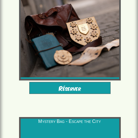
à partir de 10 ans
2 à 6 joueurs
Réserver
à partir de 16,00 €/pers.
1h30
Mystery Bag - Escape the City