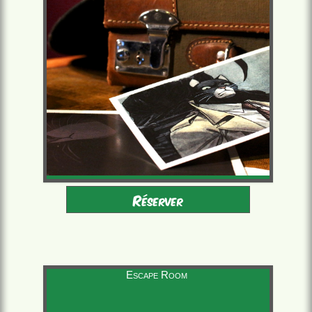
Adultes - Enfants 12-16
2 à 6 joueurs
Réserver
accompagnés
à partir de 22,00 €/pers.
60 minutes
Escape Room