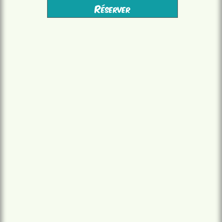
à partir de 10 ans
2 à 6 joueurs
Réserver
à partir de 16,00 €/pers.
1h45/2h