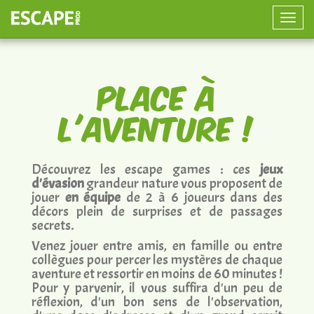
Toggle
naviga
Jeu d'Aventure et d'Évasion
Grandeur Nature
Place à
l'Aventure !
Découvrez les escape games : ces
jeux
d'évasion
grandeur nature vous proposent de
jouer
en équipe
de 2 à 6 joueurs dans des
décors plein de surprises et de passages
secrets.
Venez jouer entre amis, en famille ou entre
collègues pour percer les mystères de chaque
aventure et ressortir en moins de 60 minutes !
Pour y parvenir, il vous suffira d'un peu de
réflexion, d'un bon sens de l'observation,