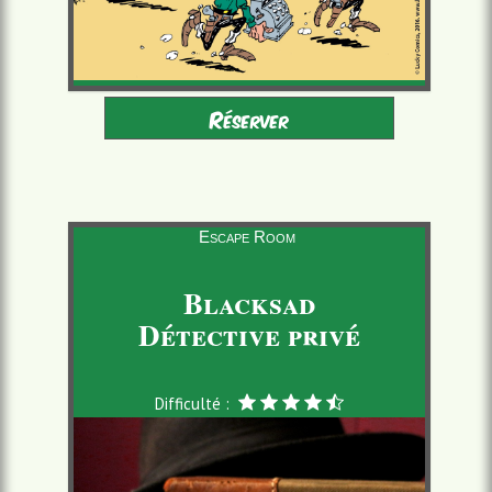
Adultes - Enfants 8-16
2 à 6 joueurs
Réserver
accompagnés
à partir de 22,00 €/pers.
60 minutes
Escape Room
Blacksad
Détective privé
Difficulté :