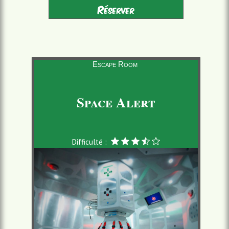
Adultes - Enfants 10-16
2 à 6 joueurs
Réserver
accompagnés
à partir de 22,00 €/pers.
60 minutes
Escape Room
Space Alert
Difficulté :