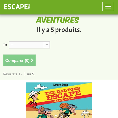
Toggle
naviga
Aventures
Il y a 5 produits.
Tri
--
Comparer (
0
)
Résultats 1 - 5 sur 5.