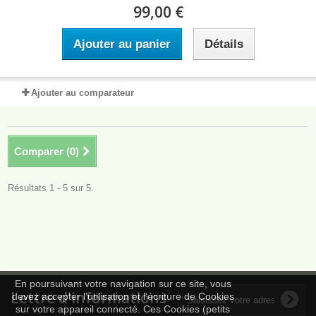
99,00 €
Ajouter au panier
Détails
Ajouter au comparateur
Comparer (
0
)
Résultats 1 - 5 sur 5.
En poursuivant votre navigation sur ce site, vous
Lettre d'informations
devez accepter l’utilisation et l'écriture de Cookies
sur votre appareil connecté. Ces Cookies (petits