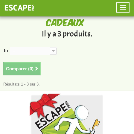
Toggle
naviga
Cadeaux
Il y a 3 produits.
Tri
--
Comparer (
0
)
Résultats 1 - 3 sur 3.