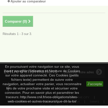
Ajouter au comparateur
Comparer (
0
)
Résultats 1 - 3 sur 3.
En poursuivant votre navigation sur ce site, vous
Lettre d'informations
devez accepter l’utilisation et l'écriture de Cookies
sur votre appareil connecté. Ces Cookies (petits
fichiers texte) permettent de suivre votre
navigation, actualiser votre panier, vous reconnaitre
J'accepte
lors de votre prochaine visite et sécuriser votre
connexion. Pour en savoir plus et paramétrer les
traceurs: http://www.cnil.fr/vos-obligations/sites-
ACCUEIL
AVENTURES
ESCAPE THE CITY
web-cookies-et-autres-traceurs/que-dit-la-loi/
RÉSERVATIONS
ÉVÈNEMENTS
CADEAUX
TARIFS
FAQ
CONTACT