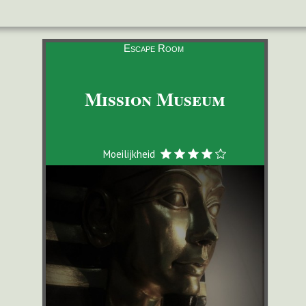
Escape Room
Mission Museum
Moeilijkheid