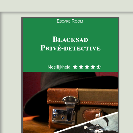
Escape Room
Blacksad
Privé-detective
Moeilijkheid