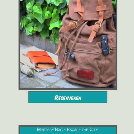
vanaf 10 jaar
2 tot 6 spelers
Reserveren
vanaf 16,00 €/pers.
1h30
Mystery Bag - Escape the City