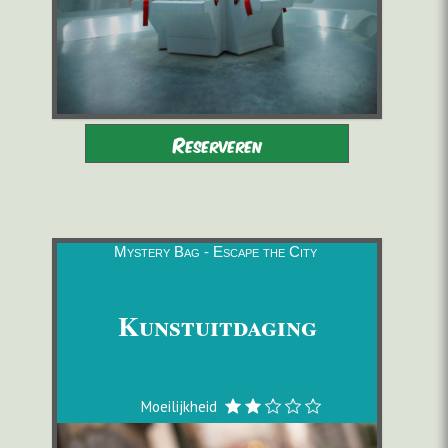
Volwassenen - Kinderen 9-16
2 tot 6 spelers
Reserveren
vergezeld
vanaf 22,00 €/pers.
60 minuten
Mystery Bag - Escape the City
Kunstuitdaging
Moeilijkheid