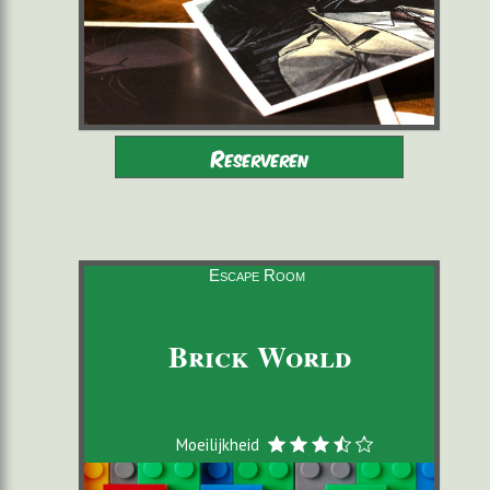
Volwassenen - Kinderen 12-16
2 tot 6 spelers
Reserveren
vergezeld
vanaf 22,00 €/pers.
60 minuten
Escape Room
Brick World
Moeilijkheid