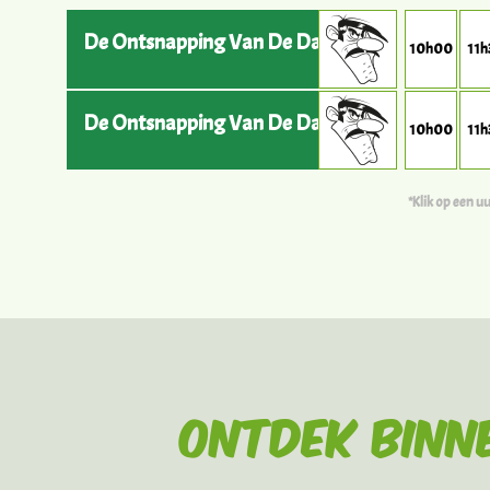
De Ontsnapping Van De Daltons
10h00
11
De Ontsnapping Van De Daltons
10h00
11
*Klik op een 
Ontdek binn