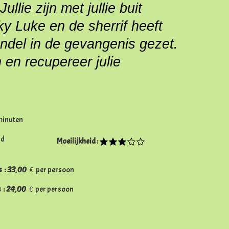
!
Jullie zijn met jullie buit
y Luke en de sherrif heeft
rendel in de gevangenis gezet.
en recupereer julie
minuten
ld
Moeilijkheid :
33,00 €
s :
per persoon
24,00 €
s :
per persoon