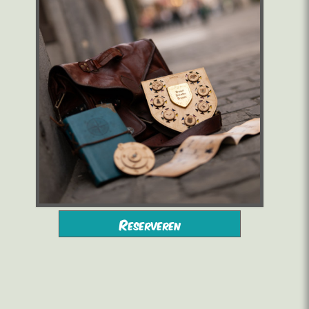
vanaf 10 jaar
2 tot 6 spelers
Reserveren
vanaf 16,00 €/pers.
1h30