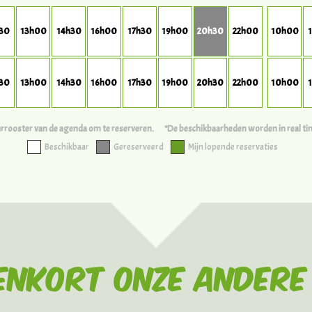
h30
13h00
14h30
16h00
17h30
19h00
20h30
22h00
10h00
h30
13h00
14h30
16h00
17h30
19h00
20h30
22h00
10h00
uurrooster van de agenda om te reserveren.
*De beschikbaarheden worden in real ti
Beschikbaar
Gereserveerd
Mijn lopende reservaties
enkort onze andere