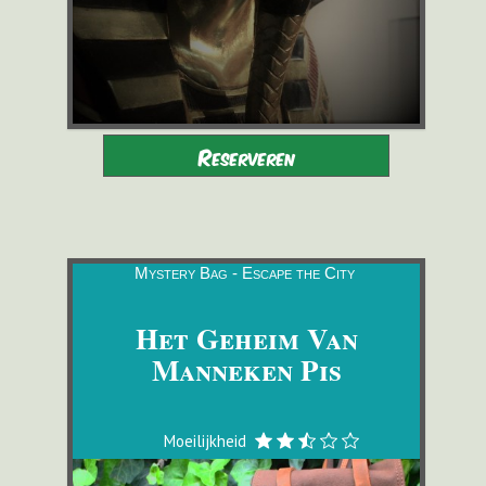
Volwassenen - Kinderen 10-16
2 tot 6 spelers
Reserveren
vergezeld
vanaf 22,00 €/pers.
60 minuten
Mystery Bag - Escape the City
Het Geheim Van
Manneken Pis
Moeilijkheid