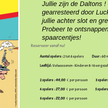
Jullie zijn de
Dalton
s
gearresteerd door Luck
jullie achter slot en g
Probeer te ontsnappen 
spaarcentjes!
Reserveer vanaf nu!
Aantal spelers :
2 tot 6 spelers
Duur :
60 
Leeftijd :
Volwassenen - Kinderen 8-16 vergeze
44,00 €
2
spelers :
per persoon
3
speler
27,00 €
4
spelers :
per persoon
5
speler
22,00 €
6
spelers :
per persoon