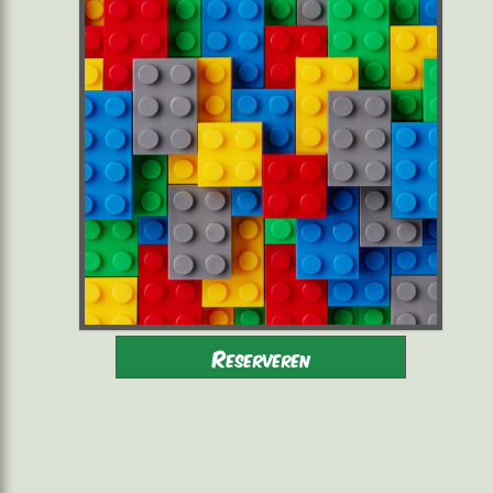
Volwassenen - Kinderen 8-16
2 tot 6 spelers
Reserveren
vergezeld
vanaf 22,00 €/pers.
60 minuten